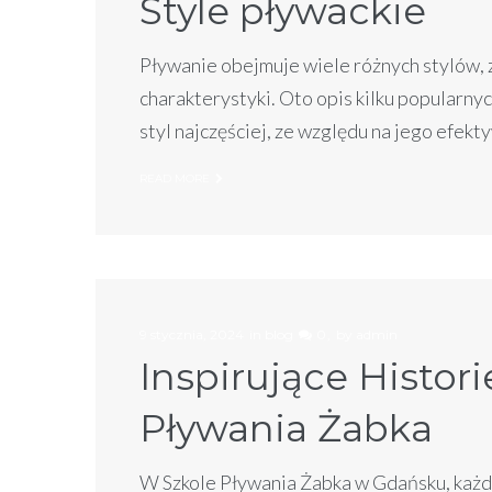
Style pływackie
Pływanie obejmuje wiele różnych stylów, z
charakterystyki. Oto opis kilku popularny
styl najczęściej, ze względu na jego efek
READ MORE
9 stycznia, 2024
in
blog
0
by
admin
Inspirujące Histor
Pływania Żabka
W Szkole Pływania Żabka w Gdańsku, każdy 