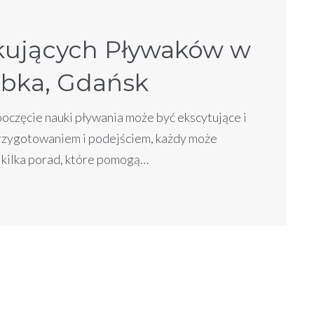
kujących Pływaków w
abka, Gdańsk
częcie nauki pływania może być ekscytujące i
przygotowaniem i podejściem, każdy może
o kilka porad, które pomogą…