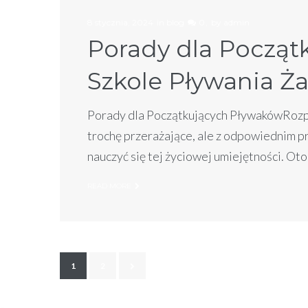
8 stycznia, 2024
in
blog
0
by
admin
Porady dla Począt
Szkole Pływania Ż
Porady dla Początkujących PływakówRozpo
trochę przerażające, ale z odpowiednim 
nauczyć się tej życiowej umiejętności. Ot
READ MORE
1
2