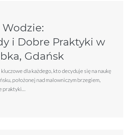
 Wodzie:
 i Dobre Praktyki w
abka, Gdańsk
kluczowe dla każdego, kto decyduje się na naukę
ńsku, położonej nad malowniczym brzegiem,
e praktyki…