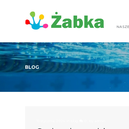
NASZ
BLOG
19 stycznia, 2024
in
blog
0
by
admin