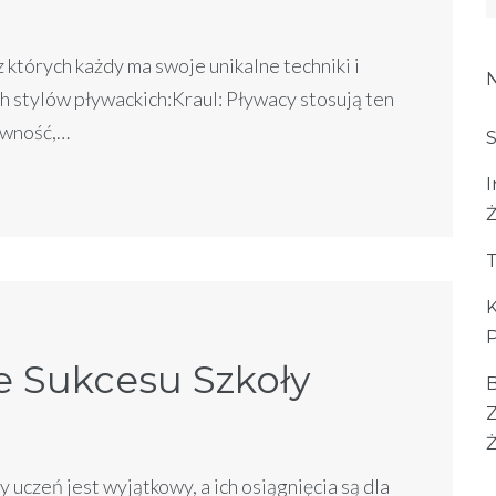
 których każdy ma swoje unikalne techniki i
ch stylów pływackich:Kraul: Pływacy stosują ten
tywność,…
S
I
T
P
ie Sukcesu Szkoły
Z
Ż
uczeń jest wyjątkowy, a ich osiągnięcia są dla