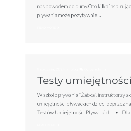
nas powodem do dumy.Oto kilka inspirującyc
pływania może pozytywnie…
READ MORE
9 stycznia, 2024
in
blog
0
by
admin
Testy umiejętności
W szkole pływania “Żabka”, instruktorzy ak
umiejętności pływackich dzieci poprzez 
Testów Umiejętności Pływackich: • Dla p
READ MORE