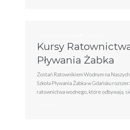
8 stycznia, 2024
in
blog
0
by
admin
Kursy Ratownictw
Pływania Żabka
Zostań Ratownikiem Wodnym na Naszych 
Szkoła Pływania Żabka w Gdańsku rozszerz
ratownictwa wodnego, które odbywają się
READ MORE