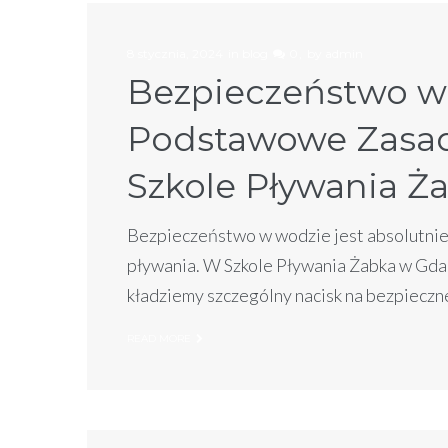
8 stycznia, 2024
in
blog
0
by
admin
Bezpieczeństwo w
Podstawowe Zasady
Szkole Pływania Ż
Bezpieczeństwo w wodzie jest absolutnie 
pływania. W Szkole Pływania Żabka w Gda
kładziemy szczególny nacisk na bezpieczn
READ MORE